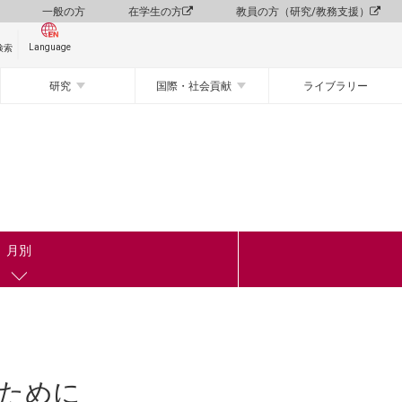
一般の方
在学生の方
教員の方（研究/教務支援）
Language
検索
研究
国際・社会貢献
ライブラリー
月別
ぶために