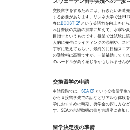
スウェーデン留学実現への一歩
交換留学をするためには、行きたい派遣先
する必要があります。リンネ大学ではIELT
春に
BOOST
という英語力を向上させら
れは普段の英語の授業に加えて、水曜や夏
目指すというものです。授業では試験に慣
人的に先生にライティングの添削や、スピ
丁寧に教えてもらい、最終的に目標スコアを
の受験料は高額ですが、一部補助してくれ
のハードルが高く感じるかもしれませんが
交換留学の申請
申請段階では、
SEA
という交換留学生
から直接留学先での話などリアルな体験を
学におすすめの時期、奨学金の探し方など
す。SEAの志望動機の書き方講座に参加
留学決定後の準備