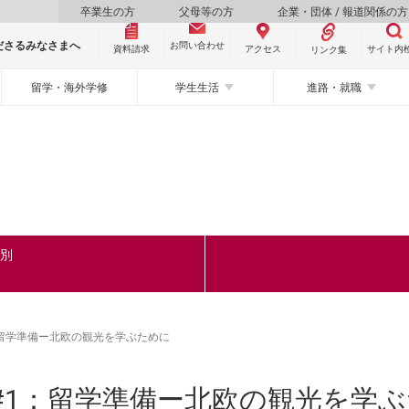
卒業生の方
父母等の方
企業・団体 / 報道関係の方
ださるみなさまへ
お問い合わせ
資料請求
サイト内
アクセス
リンク集
留学・海外学修
学生生活
進路・就職
ク別
：留学準備ー北欧の観光を学ぶために
#1：留学準備ー北欧の観光を学