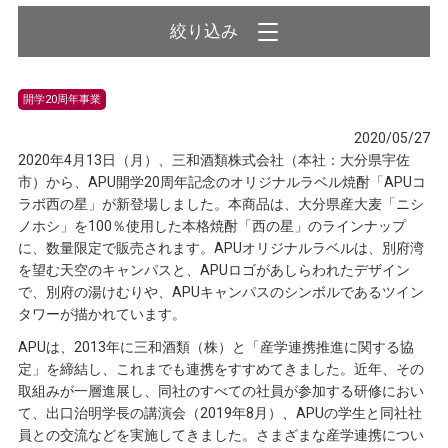
開学20周年事業
2020/05/27
2020年4月13日（月）、三和酒類株式会社（本社：大分県宇佐
市）から、APU開学20周年記念のオリジナルラベル焼酎「APUコ
ラボ西の星」が新登場しました。本商品は、大分県産大麦「ニシ
ノホシ」を100％使用した本格焼酎「西の星」のラインナップ
に、数量限定で販売されます。APUオリジナルラベルは、別府湾
を望む天空のキャンパスと、APUロゴがあしらわれたデザイン
で、別府の湯けむりや、APUキャンパスのシンボルであるツイン
タワーが描かれています。
APUは、2013年に三和酒類（株）と「産学連携推進に関する協
定」を締結し、これまでも連携をすすめてきました。近年、その
取組みが一層進展し、同社のすべての社員が参加する研修におい
て、出口治明学長の講演会（2019年8月）、APUの学生と同社社
員との交流などを実施してきました。さまざまな産学連携につい