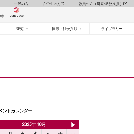
一般の方
在学生の方
教員の方（研究/教務支援）
Language
検索
研究
国際・社会貢献
ライブラリー
ベントカレンダー
2025年 9月
2025年 10月
2025年 11月
月
火
水
木
金
土