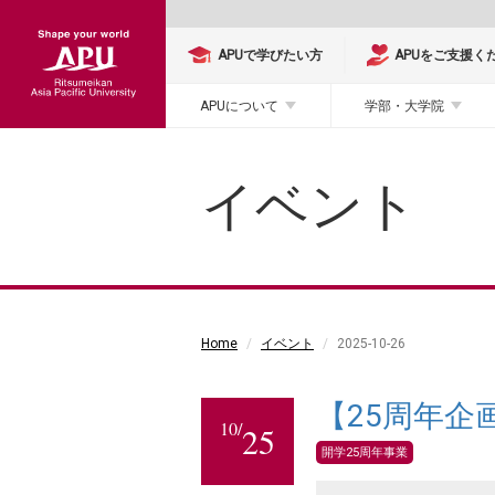
APUで学びたい方
APUをご支援く
APUについて
学部・大学院
イベント
Home
イベント
2025-10-26
【25周年企
10/
25
開学25周年事業