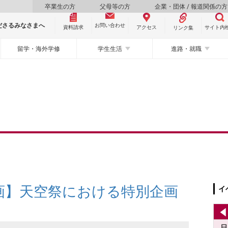
卒業生の方
父母等の方
企業・団体 / 報道関係の方
ださるみなさまへ
お問い合わせ
資料請求
サイト内
アクセス
リンク集
留学・海外学修
学生生活
進路・就職
画】天空祭における特別企画
イ
日