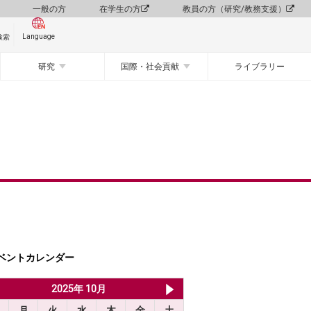
一般の方
在学生の方
教員の方（研究/教務支援）
Language
検索
研究
国際・社会貢献
ライブラリー
ベントカレンダー
2025年 9月
2025年 10月
2025年 11月
月
火
水
木
金
土