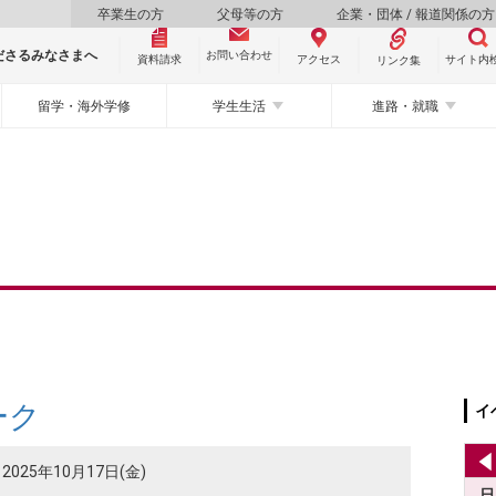
卒業生の方
父母等の方
企業・団体 / 報道関係の方
ださるみなさまへ
お問い合わせ
資料請求
サイト内
アクセス
リンク集
留学・海外学修
学生生活
進路・就職
ーク
イ
2025年10月17日(金)
日