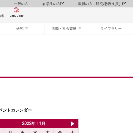
一般の方
在学生の方
教員の方（研究/教務支援）
Language
検索
研究
国際・社会貢献
ライブラリー
ベントカレンダー
2022年 10月
2022年 11月
2022年 12月
月
火
水
木
金
土