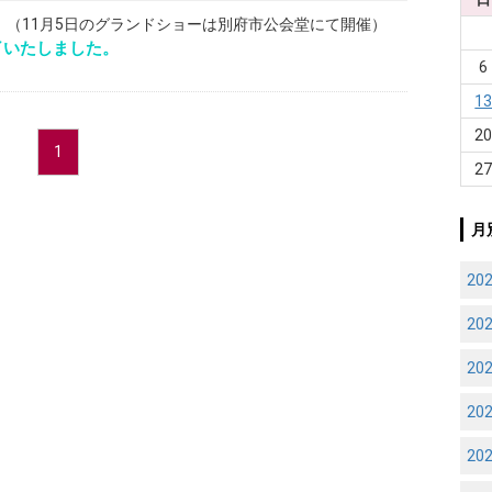
 （11月5日のグランドショーは別府市公会堂にて開催）
了いたしました。
6
1
2
1
2
月
20
20
20
20
20