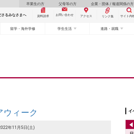
卒業生の方
父母等の方
企業・団体 / 報道関係の方
ださるみなさまへ
お問い合わせ
資料請求
サイト内
アクセス
リンク集
留学・海外学修
学生生活
進路・就職
アウィーク
イ
2022年11月5日(土)
日