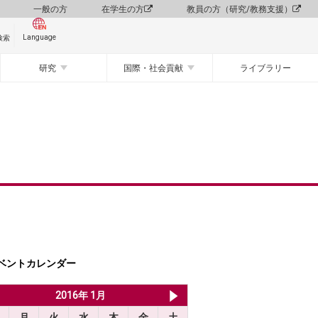
一般の方
在学生の方
教員の方（研究/教務支援）
Language
検索
研究
国際・社会貢献
ライブラリー
ベントカレンダー
2015年 12月
2016年 1月
2016年 2月
月
火
水
木
金
土