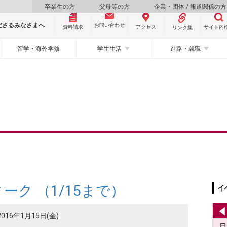
卒業生の方
父母等の方
企業・団体 / 報道関係の方
ださるみなさまへ
お問い合わせ
資料請求
サイト内
アクセス
リンク集
留学・海外学修
学生生活
進路・就職
ーク （1/15まで）
イ
2016年1月15日(金)
日