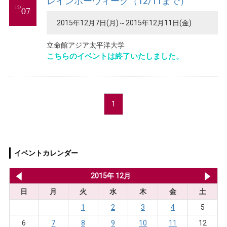
レインボーウィーク（12/11まで）
12/
07
2015年12月7日(月)～2015年12月11日(金)
立命館アジア太平洋大学
こちらのイベントは終了いたしました。
1
イベントカレンダー
2015年 11月
2015年 12月
20
日
月
火
水
木
金
土
1
2
3
4
5
6
7
8
9
10
11
12