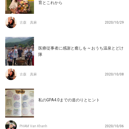
育とこれから
古森 真麻
2020/10/29
医療従事者に感謝と癒しを ~ おうち温泉とどけ
隊
古森 真麻
2020/10/08
私のGPA4.0までの道のりとヒント
PHAM Van Khanh
2020/10/06