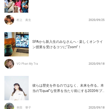
村上 眞生
2020/09/25
SPAから新入生のみなさんへ - 楽しくオンライ
ン授業を受けるコツに”Zoom”！
VO Phan My Tra
2020/09/18
彼らは歴史を作るのではなく、未来を作る。本
当の“Equal”な世界を当たり前にする2020年プ
ロジェクトBを目撃せよ。
幸田 華子
2020/09/18