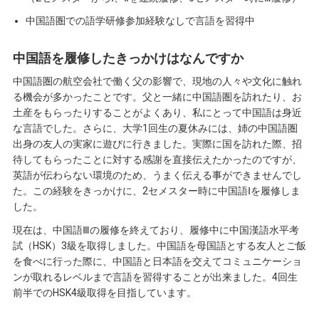
中国語圏での語学研修参加経験なしで言語を習得中
中国語を履修したきっかけはなんですか
中国語圏の航空会社で働く父の影響で、現地の人々や文化に触れ
る機会が多かったことです。父と一緒に中国語圏を訪れたり、お
土産をもらったりすることがよくあり、私にとって中国語は身近
な言語でした。さらに、大学1回生の夏休みには、姉の中国語圏
出身の友人の実家に遊びに行きました。実際に国を訪れた際、招
待してもらったことに対する感謝を直接伝えたかったのですが、
英語が伝わらない環境のため、うまく伝える事ができませんでし
た。この経験をきっかけに、2セメスター時に中国語Ⅰを履修しま
した。
現在は、中国語Ⅲの履修を終えており、履修中に中国漢語水平考
試（HSK）3級を取得しました。中国語を母国語とする友人とご飯
を食べに行った際に、中国語と日本語を交えてコミュニケーショ
ンが取れるレベルまで言語を習得することが出来ました。4回生
前半でのHSK4級取得を目指しています。