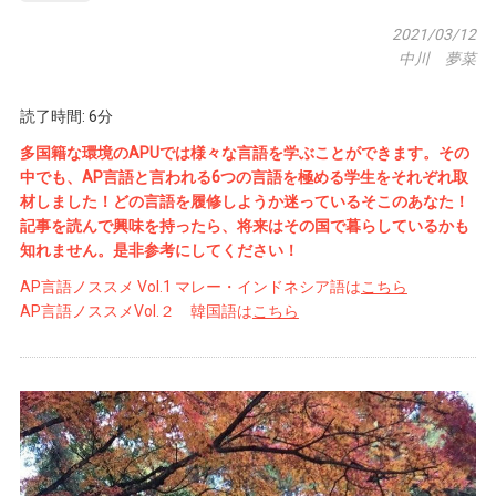
2021/03/12
中川 夢菜
読了時間: 6分
多国籍な環境のAPUでは様々な言語を学ぶことができます。その
中でも、AP言語と言われる6つの言語を極める学生をそれぞれ取
材しました！どの言語を履修しようか迷っているそこのあなた！
記事を読んで興味を持ったら、将来はその国で暮らしているかも
知れません。是非参考にしてください！
AP言語ノススメ Vol.1 マレー・インドネシア語は
こちら
AP言語ノススメVol.２ 韓国語は
こちら