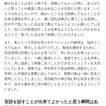
摘されることは当たり前です。指摘してもらった時に、ありがた
いと思うことや素直に受け止めることが大切だと思います。いく
らでも向上したいので、細かいところまで指摘してもらうことが
出来る環境を作りました。週に2回はSALCに通うことを意識し、
話す中で気になった点は全て教えてもらうようにお願いしていま
した。先にどの程度話すことが出来るようになりたいのかを伝え
ることで、気づいた点は全て指摘していただけました。
また、私にとって言語を学ぶモチベーションの維持は、悩みどこ
ろでもあり、努力した点の1つでした。勉強を継続するために、
言語習得の目標となる人を見つけて、常に向上心を保つようにし
ていました。また、一緒に勉強したり、達成できたことを共有し
たり、共に成長して刺激し合うことができるコミュニティを大切
にしています。授業では、学生同士で休み時間に宿題をしたり、
学習した中国語を実際に話してみたり、授業の後は一緒に先生に
質問したりしていました。言語能力が伸び悩む時も状況を受け入
れて、自分を責めずに目の前のことをコツコツこなすようにして
いました。
言語を話すことが出来てよかったと思う瞬間はあ