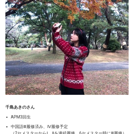
千島あきのさん
APM3回生
中国語Ⅲ履修済み、Ⅳ履修予定
（2セメスターからⅠ、Ⅱを連続履修、6セメスター時にⅢ履修）