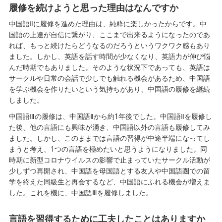
履修を続けようと思った理由はなんですか
中国語Ⅱに履修を進めた理由は、純粋に楽しかったからです。中
国語の上達が自信に繋がり、ここまで出来るようになったのであ
れば、もっと続けたらどうなるのだろうというワクワク感もあり
ました。しかし、英語を話す時間が少なくなり、英語力が伸び悩
んだ時期でもありました。そのような状況下であっても、英語は
サークルや日常の会話で少しでも触れる機会があるため、中国語
を学ぶ機会を作りたいという気持ちがあり、中国語の履修を継続
しました。
中国語Ⅲの履修は、中国語Ⅱから約1年後でした。中国語Ⅱを履修し
た後、他の言語にも興味が湧き、中国語以外の言語も履修してみ
ました。しかし、このままでは言語の習得が中途半端になってし
まうと考え、1つの言語を極めたいと思うようになりました。同
時期に新型コロナウイルスの影響で止まっていたサークル活動が
少しずつ再開され、中国語を母国語とする友人や中国語圏での留
学を終えた同級生と再会するなど、中国語にふれる機会が増えま
した。これを機に、中国語Ⅲを履修しました。
言語を習得するために工夫したことはありますか