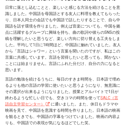
日常に落とし込むことと、楽しいと感じる方法を続けることを意
識しました。中国語を母国語とする友人に料理を教えてもらった
り、日本人同士の会話でも中国語で話したりすることで、自ら中
国語を話す環境を作りました。例えば音楽についても、中国を拠
点に活躍するグループに興味を持ち、曲の歌詞や彼らのSNSの投
稿を理解したいと思うなど、楽しい方向に切り替える工夫をしま
した。平均して1日に1時間ほど、中国語に触れていました。友人
から「言語はシャワー」という言葉を聞いたのですが、私はこの
言葉に共感しています。言語を習得したいと思っても、聞かない
ことには始まりません。言語にふれた分だけ、自分の力になると
思います。
言語の勉強を続けるうちに、毎日のすきま時間を、日本語で埋め
るよりも他の言語の学習に使いたいと思うようになり、無意識に
その選択が出来るようになりました。授業とアルバイトで1日が
終わるような忙しい日でも、空きコマの時間を使って
SALC（言
語自主学習センター）
に通いました。また、休日もドラマや
映画を見て、中国語を意識する時間を作りました。日本語の映画
を観るときでも、中国語の字幕をつけていました。映画の内容よ
りも、中国語での表現が気になるほどでした笑。