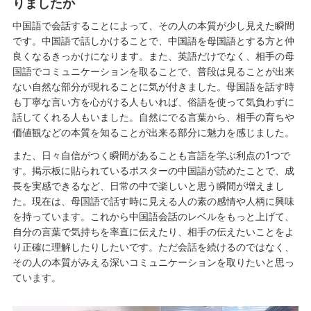
りましたか
中国語で会話することによって、その人の本質が少し見えた瞬間
です。中国語で話しかけることで、中国語を母国語とする方と仲
良くなるきっかけになります。また、英語だけでなく、相手の母
国語でコミュニケーションを取ることで、普段は見ることが出来
ない自然な部分が現れることに気が付きました。母国語を話す時
も丁寧な言い方を心がける人もいれば、俗語を使って気負わずに
話してくれる人もいました。自然にでる言葉から、相手の育ちや
価値観などの本質を知ることが出来る部分に魅力を感じました。
また、日々自信がつく瞬間があることも言語を学ぶ利点の1つで
す。掲示板に貼られているポスターの中国語が読めたことで、成
長を実感できるなど、日常の中で楽しいと思う瞬間が増えまし
た。現在は、母国語で話す時に見える人の素の感情や人柄に興味
を持っています。これから中国語会話のレベルをもっと上げて、
自分の言葉で気持ちを率直に伝えたり、相手の伝えたいことをよ
り正確に理解したりしたいです。ただ会話を続けるのではなく、
その人の本質がみえる深いコミュニケーションを取りたいと思っ
ています。