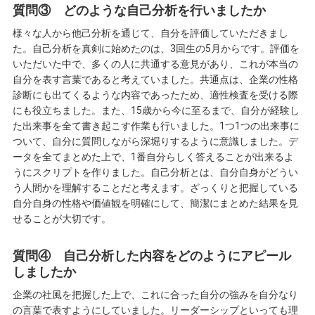
質問③ どのような自己分析を行いましたか
様々な人から他己分析を通じて、自分を評価していただきまし
た。自己分析を真剣に始めたのは、3回生の5月からです。評価を
いただいた中で、多くの人に共通する意見があり、これが本当の
自分を表す言葉であると考えていました。共通点は、企業の性格
診断にも出てくるような内容であったため、適性検査を受ける際
にも役立ちました。また、15歳から今に至るまで、自分が経験し
た出来事を全て書き起こす作業も行いました。1つ1つの出来事に
ついて、自分に質問しながら深堀りするように意識しました。デ
ータを全てまとめた上で、1番自分らしく答えることが出来るよ
うにスクリプトを作りました。自己分析とは、自分自身がどうい
う人間かを理解することだと考えます。ざっくりと把握している
自分自身の性格や価値観を明確にして、簡潔にまとめた結果を見
せることが大切です。
質問④ 自己分析した内容をどのようにアピール
しましたか
企業の社風を把握した上で、これに合った自分の強みを自分なり
の言葉で表すようにしていました。リーダーシップといっても理