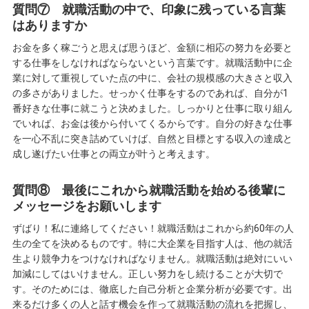
質問⑦ 就職活動の中で、印象に残っている言葉
はありますか
お金を多く稼ごうと思えば思うほど、金額に相応の努力を必要と
する仕事をしなければならないという言葉です。就職活動中に企
業に対して重視していた点の中に、会社の規模感の大きさと収入
の多さがありました。せっかく仕事をするのであれば、自分が1
番好きな仕事に就こうと決めました。しっかりと仕事に取り組ん
でいれば、お金は後から付いてくるからです。自分の好きな仕事
を一心不乱に突き詰めていけば、自然と目標とする収入の達成と
成し遂げたい仕事との両立が叶うと考えます。
質問⑧ 最後にこれから就職活動を始める後輩に
メッセージをお願いします
ずばり！私に連絡してください！就職活動はこれから約60年の人
生の全てを決めるものです。特に大企業を目指す人は、他の就活
生より競争力をつけなければなりません。就職活動は絶対にいい
加減にしてはいけません。正しい努力をし続けることが大切で
す。そのためには、徹底した自己分析と企業分析が必要です。出
来るだけ多くの人と話す機会を作って就職活動の流れを把握し、