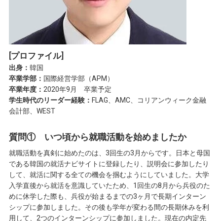
[プロファイル]
出身：
韓国
卒業学部：
国際経営学部（APM）
卒業年度：
2020年9月 卒業予定
学生時代のリーダー経験：
FLAG、AMC、コリアンウィーク金融
会計部、WEST
質問① いつ頃から就職活動を始めましたか
就職活動を真剣に始めたのは、3回生の3月からです。日本と母国
である韓国の就活ナビサイトに登録したり、説明会に参加したり
して、就活に関する全ての機会を掴むようにしていました。大学
入学直後から就活を意識していたため、1回生の8月から兵役のた
めに休学した際も、兵役が始まるまでの3ヶ月で長期インターン
シップに参加しました。その後も学年が変わる間の長期休みを利
用して、2つのインターンシップに参加しました。現在の内定先