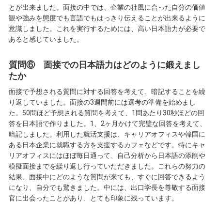
とが出来ました。面接の中では、企業の社風に合った自分の価値
観や強みを態度でも言語でもはっきり伝えることが出来るように
意識しました。これを実行するためには、高い日本語力が必要で
あると感じていました。
質問⑥ 面接での日本語力はどのように鍛えまし
たか
面接で予想される質問に対する回答を考えて、暗記することを繰
り返していました。面接の3週間前には選考の準備を始めまし
た。50問ほど予想される質問を考えて、1問あたり30秒ほどの回
答を日本語で作りました。1、2ヶ月かけて完璧な回答を考えて、
暗記しました。利用した就活支援は、キャリアオフィスや韓国に
ある日本企業に就職する方を支援するカフェなどです。特にキャ
リアオフィスにはほぼ毎日通って、自己分析から日本語の添削や
模擬面接までを繰り返し行っていただきました。これらの努力の
結果、面接中にどのような質問が来ても、すぐに回答できるよう
になり、自分でも驚きました。中には、出口学長を尊敬する面接
官に出会ったことがあり、とても印象に残っています。