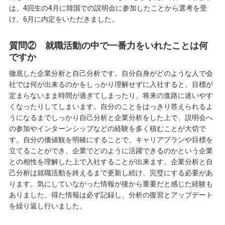
は、4回生の4月に韓国での説明会に参加したことから選考を受
け、6月に内定をいただきました。
質問② 就職活動の中で一番力をいれたことは何
ですか
徹底した企業分析と自己分析です。自分自身がどのような人で会
社では何が出来るのかをしっかり理解せずに入社すると、目標が
定まらないまま時間が過ぎてしまったり、将来の進路に迷いやす
くなったりしてしまいます。自分のことをはっきり答えられるよ
うになるまでしっかり自己分析と企業分析をした上で、説明会へ
の参加やインターンシップなどの経験を多く積むことが大切で
す。自分の価値観を明確にすることで、キャリアプランや目標を
立てることができ、企業でどのように活躍できるのかという企業
との相性を理解した上で入社することが出来ます。企業分析と自
己分析は就職活動を終えるまで更新し続け、完璧にする必要があ
ります。気にしていなかった情報が後から重要だと感じた経験も
ありました。得た情報は必ず記録し、分析の復習とアップデート
を繰り返し行いました。