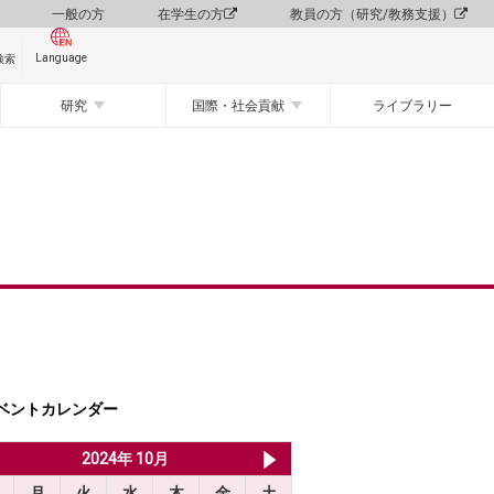
一般の方
在学生の方
教員の方（研究/教務支援）
Language
検索
研究
国際・社会貢献
ライブラリー
ベントカレンダー
2024年 9月
2024年 10月
2024年 11月
月
火
水
木
金
土