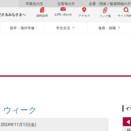
卒業生の方
父母等の方
企業・団体 / 報道関係の方
ださるみなさまへ
お問い合わせ
資料請求
サイト内
アクセス
リンク集
留学・海外学修
学生生活
進路・就職
・ウィーク
イ
～2024年11月1日(金)
日