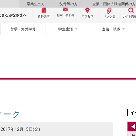
卒業生の方
父母等の方
企業・団体 / 報道関係の方
ださるみなさまへ
お問い合わせ
資料請求
サイト内
アクセス
リンク集
留学・海外学修
学生生活
進路・就職
ィーク
イ
2017年12月15日(金)
日