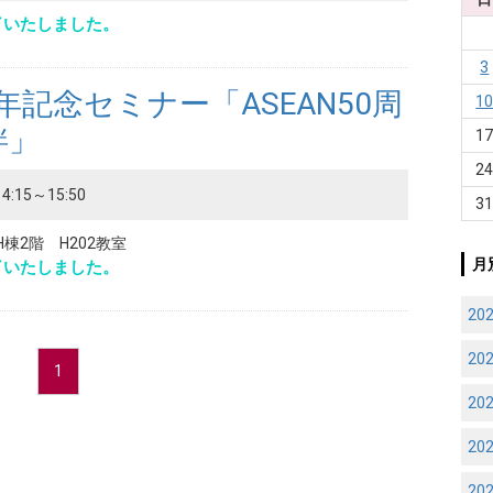
了いたしました。
3
0周年記念セミナー「ASEAN50周
1
絆」
1
2
4:15～15:50
3
棟2階 H202教室
月
了いたしました。
20
20
1
20
20
20