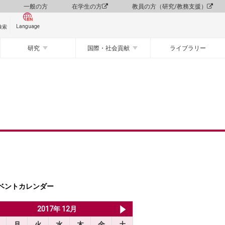
一般の方
在学生の方
教員の方（研究/教務支援）
Language
検索
研究
国際・社会貢献
ライブラリー
ベントカレンダー
2017年 11月
2017年 12月
2018年 1月
月
火
水
木
金
土