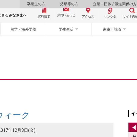
卒業生の方
父母等の方
企業・団体 / 報道関係の方
ださるみなさまへ
お問い合わせ
資料請求
サイト内
アクセス
リンク集
留学・海外学修
学生生活
進路・就職
ウィーク
イ
2017年12月8日(金)
日