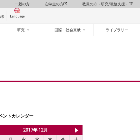
一般の方
在学生の方
教員の方（研究/教務支援）
Language
検索
研究
国際・社会貢献
ライブラリー
ベントカレンダー
2017年 11月
2017年 12月
2018年 1月
月
火
水
木
金
土