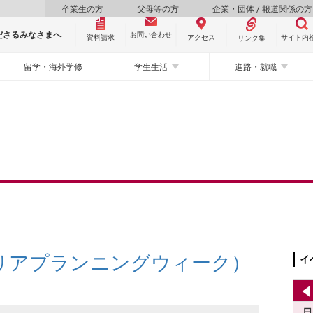
卒業生の方
父母等の方
企業・団体 / 報道関係の方
ださるみなさまへ
お問い合わせ
資料請求
サイト内
アクセス
リンク集
留学・海外学修
学生生活
進路・就職
ャリアプランニングウィーク）
イ
日