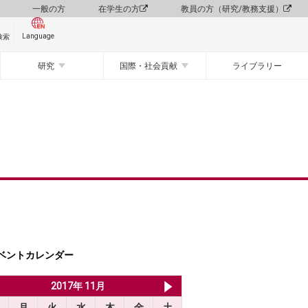
一般の方
在学生の方
教員の方（研究/教務支援）
Language
検索
研究
国際・社会貢献
ライブラリー
ベントカレンダー
2017年 10月
2017年 11月
2017年 12月
月
火
水
木
金
土