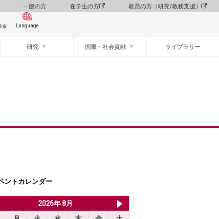
一般の方
在学生の方
教員の方（研究/教務支援）
Language
検索
研究
国際・社会貢献
ライブラリー
ベントカレンダー
2026年 7月
2026年 8月
2026年 9月
月
火
水
木
金
土