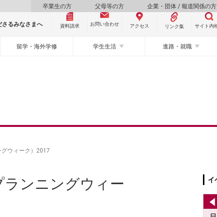
卒業生の方
父母等の方
企業・団体 / 報道関係の方
ださるみなさまへ
お問い合わせ
資料請求
サイト内
アクセス
リンク集
留学・海外学修
学生生活
進路・就職
グウィーク）2017
プランニングウィー
イ
日