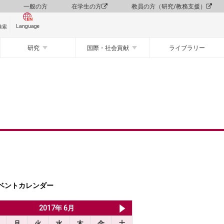
一般の方
在学生の方
教員の方（研究/教務支援）
Language
検索
研究
国際・社会貢献
ライブラリー
ベントカレンダー
2017年 5月
2017年 6月
2017年 7月
月
火
水
木
金
土