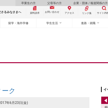
卒業生の方
父母等の方
企業・団体 / 報道関係の方
ださるみなさまへ
お問い合わせ
資料請求
サイト内
アクセス
リンク集
留学・海外学修
学生生活
進路・就職
ィーク
イ
2017年6月23日(金)
日