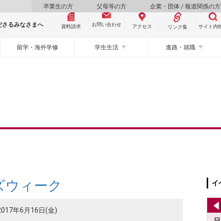
卒業生の方
父母等の方
企業・団体 / 報道関係の方
ださるみなさまへ
お問い合わせ
資料請求
サイト内
アクセス
リンク集
留学・海外学修
学生生活
進路・就職
ズウィーク
イ
2017年6月16日(金)
日