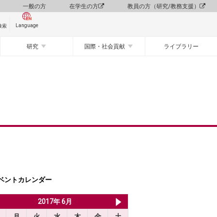
一般の方
在学生の方
教員の方（研究/教務支援）
Language
検索
研究
国際・社会貢献
ライブラリー
ベントカレンダー
2017年 5月
2017年 6月
2017年 7月
月
火
水
木
金
土