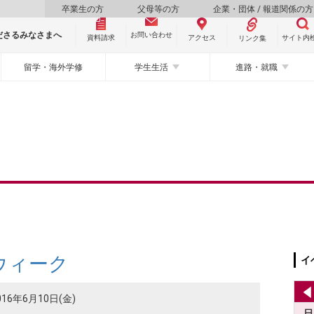
卒業生の方
父母等の方
企業・団体 / 報道関係の方
ださるみなさまへ
お問い合わせ
資料請求
サイト内
アクセス
リンク集
留学・海外学修
学生生活
進路・就職
ウィーク
イ
016年6月10日(金)
日