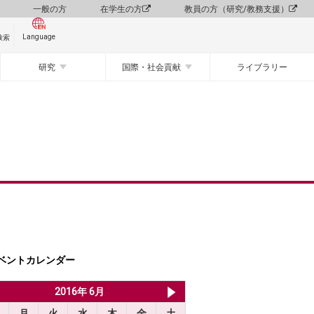
一般の方
在学生の方
教員の方（研究/教務支援）
Language
検索
研究
国際・社会貢献
ライブラリー
ベントカレンダー
2016年 5月
2016年 6月
2016年 7月
月
火
水
木
金
土