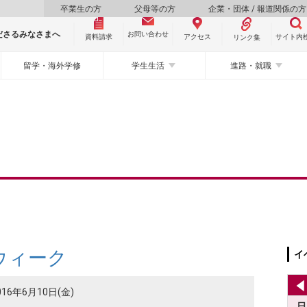
卒業生の方
父母等の方
企業・団体 / 報道関係の方
ださるみなさまへ
お問い合わせ
資料請求
サイト内
アクセス
リンク集
留学・海外学修
学生生活
進路・就職
ウィーク
イ
016年6月10日(金)
日