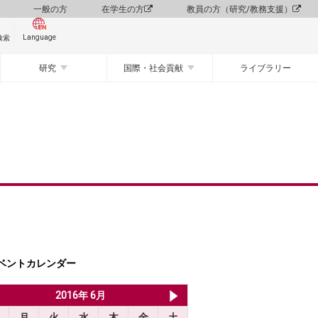
一般の方
在学生の方
教員の方（研究/教務支援）
Language
検索
研究
国際・社会貢献
ライブラリー
ベントカレンダー
2016年 5月
2016年 6月
2016年 7月
月
火
水
木
金
土