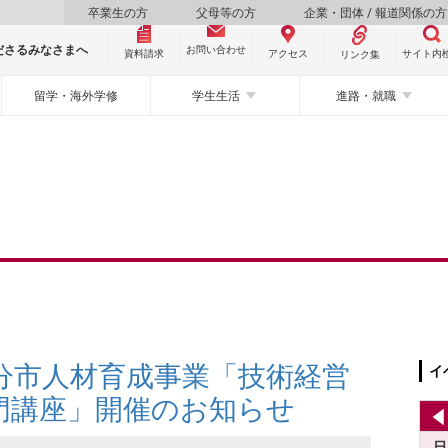
卒業生の方
父母等の方
企業・団体 / 報道関係の方
ださるみなさまへ
お問い合わせ
資料請求
サイト内
アクセス
リンク集
留学・海外学修
学生生活
進路・就職
大分市人材育成事業「技術経営
イ
門講座」開催のお知らせ
日