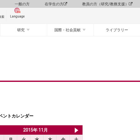
一般の方
在学生の方
教員の方（研究/教務支援）
Language
検索
研究
国際・社会貢献
ライブラリー
ベントカレンダー
2015年 10月
2015年 11月
2015年 12月
月
火
水
木
金
土