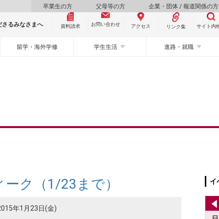
卒業生の方
父母等の方
企業・団体 / 報道関係の方
ださるみなさまへ
お問い合わせ
資料請求
サイト内
アクセス
リンク集
留学・海外学修
学生生活
進路・就職
ーク（1/23まで）
イ
2015年1月23日(金)
日