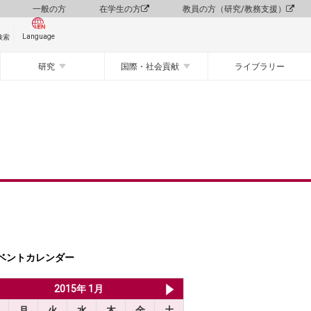
一般の方
在学生の方
教員の方（研究/教務支援）
Language
検索
研究
国際・社会貢献
ライブラリー
ベントカレンダー
2014年 12月
2015年 1月
2015年 2月
月
火
水
木
金
土