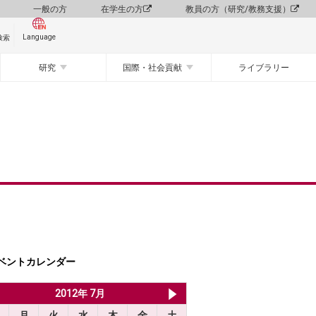
一般の方
在学生の方
教員の方（研究/教務支援）
Language
検索
研究
国際・社会貢献
ライブラリー
ベントカレンダー
2012年 6月
2012年 7月
2012年 8月
月
火
水
木
金
土