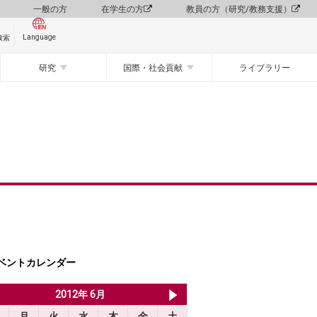
一般の方
在学生の方
教員の方（研究/教務支援）
Language
検索
研究
国際・社会貢献
ライブラリー
ベントカレンダー
2012年 5月
2012年 6月
2012年 7月
月
火
水
木
金
土