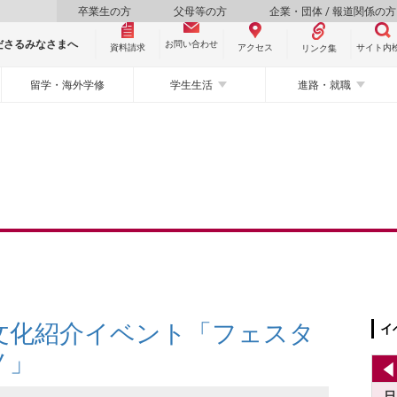
卒業生の方
父母等の方
企業・団体 / 報道関係の方
ださるみなさまへ
お問い合わせ
資料請求
サイト内
アクセス
リンク集
留学・海外学修
学生生活
進路・就職
文化紹介イベント「フェスタ
イ
ノ」
日