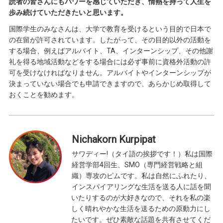
読者の皆さんにもパワーを感じていただき、情熱を持って人生を
歩み続けていただきたいと思います。
国際学生のみなさんは、大学で教育を受けるという目的で日本で
の在留が許可されています。したがって、その目的以外の活動を
する場合、例えばアルバイト、TA、インターンシップ、その他謝
礼を得る地域活動などをする場合には必ず事前に資格外活動の許
可を受けなければなりません。アルバイトやインターンシップが
決まっていない場合でも申請できますので、あらかじめ取得して
おくことを勧めます。
Nichakorn Kurpipat
サワディー!（タイ語の挨拶です！）私は国際
経営学部4回生、SMO（専門経営戦略と組
織）専攻のピムです。私は自然にふれたり、
インスパイアリングな生活を送る人に話を聞
いたりするのが大好きなので、それを私の楽
しく晴れやかな生活を送るための原動力にし
たいです。ぜひ素敵な話題を共有させてくだ