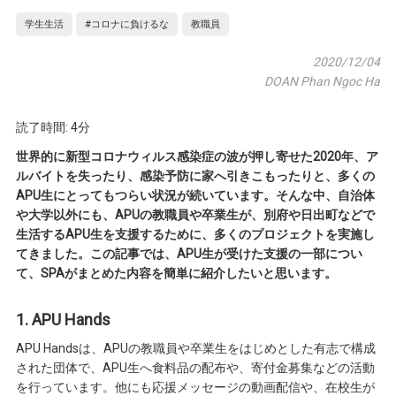
学生生活
#コロナに負けるな
教職員
2020/12/04
DOAN Phan Ngoc Ha
読了時間: 4分
世界的に新型コロナウィルス感染症の波が押し寄せた2020年、ア
ルバイトを失ったり、感染予防に家へ引きこもったりと、多くの
APU生にとってもつらい状況が続いています。そんな中、自治体
や大学以外にも、APUの教職員や卒業生が、別府や日出町などで
生活するAPU生を支援するために、多くのプロジェクトを実施し
てきました。この記事では、APU生が受けた支援の一部につい
て、SPAがまとめた内容を簡単に紹介したいと思います。
1. APU Hands
APU Handsは、APUの教職員や卒業生をはじめとした有志で構成
された団体で、APU生へ食料品の配布や、寄付金募集などの活動
を行っています。他にも応援メッセージの動画配信や、在校生が