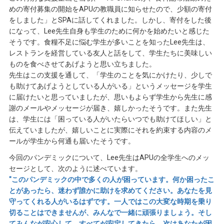
めの寄付募集の開始をAPUの教職員に知らせたので、少額の寄付
をしました」とSPAに話してくれました。しかし、寄付をした後
になって、Lee先生自身も学生のために何かを始めたいと感じた
そうです。食糧不足に悩む学生が多いことを知ったLee先生は、
レストランを経営している友人と話をして、学生たちに美味しい
ものを食べさせてあげようと思い立ちました。
先生はこの支援を通して、「学生のことを気にかけたり、少しで
も助けてあげようとしている人がいる」というメッセージを学生
に届けたいと思っていましたが、思いもよらず学生から先生に感
謝のメールやメッセージが届き、嬉しかったそうです。また先生
は、学生には「困っている人がいたらいつでも助けてほしい」と
伝えていましたが、嬉しいことに実際にそれを約束する内容のメ
ールが学生から何通も届いたそうです。
今回のパンデミックについて、Lee先生はAPUの全学生へのメッ
セージとして、次のように述べています。
"このパンデミックの中で多くの人が困っています。何か困ったこ
とがあったら、迷わず誰かに助けを求めてください。あなたを見
守ってくれる人がいるはずです。一人ではこの大変な時期を乗り
切ることはできませんが、みんなで一緒に頑張りましょう。そし
てみんなが安心して、すべてが安定してきたら、次はあなたが困