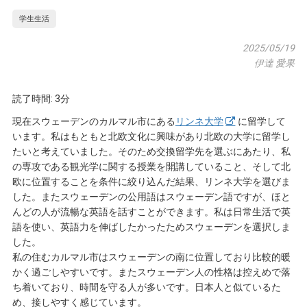
学生生活
2025/05/19
伊達 愛果
読了時間: 3分
現在スウェーデンのカルマル市にある
リンネ大学
に留学して
います。私はもともと北欧文化に興味があり北欧の大学に留学し
たいと考えていました。そのため交換留学先を選ぶにあたり、私
の専攻である観光学に関する授業を開講していること、そして北
欧に位置することを条件に絞り込んだ結果、リンネ大学を選びま
した。またスウェーデンの公用語はスウェーデン語ですが、ほと
んどの人が流暢な英語を話すことができます。私は日常生活で英
語を使い、英語力を伸ばしたかったためスウェーデンを選択しま
した。
私の住むカルマル市はスウェーデンの南に位置しており比較的暖
かく過ごしやすいです。またスウェーデン人の性格は控えめで落
ち着いており、時間を守る人が多いです。日本人と似ているた
め、接しやすく感じています。