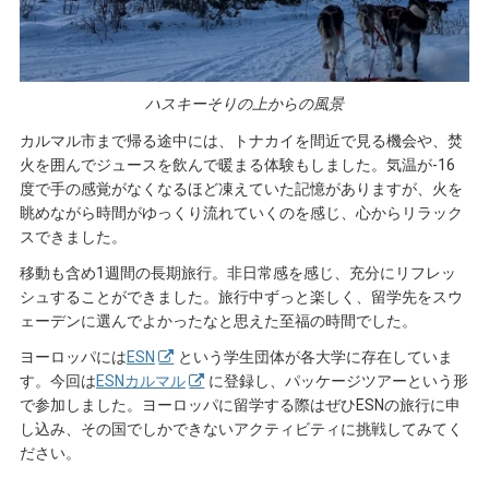
ハスキーそりの上からの風景
カルマル市まで帰る途中には、トナカイを間近で見る機会や、焚
火を囲んでジュースを飲んで暖まる体験もしました。気温が-16
度で手の感覚がなくなるほど凍えていた記憶がありますが、火を
眺めながら時間がゆっくり流れていくのを感じ、心からリラック
スできました。
移動も含め1週間の長期旅行。非日常感を感じ、充分にリフレッ
シュすることができました。旅行中ずっと楽しく、留学先をスウ
ェーデンに選んでよかったなと思えた至福の時間でした。
ヨーロッパには
ESN
という学生団体が各大学に存在していま
す。今回は
ESNカルマル
に登録し、パッケージツアーという形
で参加しました。ヨーロッパに留学する際はぜひESNの旅行に申
し込み、その国でしかできないアクティビティに挑戦してみてく
ださい。