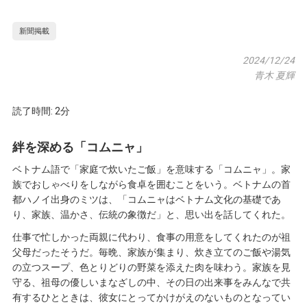
新聞掲載
2024/12/24
青木 夏輝
読了時間: 2分
絆を深める「コムニャ」
ベトナム語で「家庭で炊いたご飯」を意味する「コムニャ」。家
族でおしゃべりをしながら食卓を囲むことをいう。ベトナムの首
都ハノイ出身のミツは、「コムニャはベトナム文化の基礎であ
り、家族、温かさ、伝統の象徴だ」と、思い出を話してくれた。
仕事で忙しかった両親に代わり、食事の用意をしてくれたのが祖
父母だったそうだ。毎晩、家族が集まり、炊き立てのご飯や湯気
の立つスープ、色とりどりの野菜を添えた肉を味わう。家族を見
守る、祖母の優しいまなざしの中、その日の出来事をみんなで共
有するひとときは、彼女にとってかけがえのないものとなってい