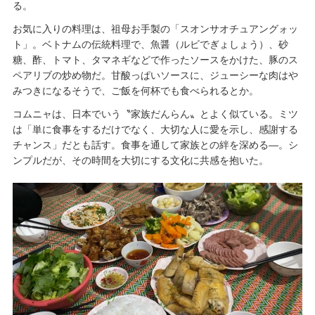
る。
お気に入りの料理は、祖母お手製の「スオンサオチュアングォッ
ト」。ベトナムの伝統料理で、魚醤（ルビでぎょしょう）、砂
糖、酢、トマト、タマネギなどで作ったソースをかけた、豚のス
ペアリブの炒め物だ。甘酸っぱいソースに、ジューシーな肉はや
みつきになるそうで、ご飯を何杯でも食べられるとか。
コムニャは、日本でいう〝家族だんらん〟とよく似ている。ミツ
は「単に食事をするだけでなく、大切な人に愛を示し、感謝する
チャンス」だとも話す。食事を通して家族との絆を深める―。シ
ンプルだが、その時間を大切にする文化に共感を抱いた。