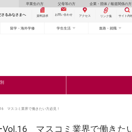
卒業生の方
父母等の方
企業・団体 / 報道関係の方
ださるみなさまへ
お問い合わせ
資料請求
サイト内
アクセス
リンク集
留学・海外学修
学生生活
進路・就職
ク別
.16 マスコミ業界で働きたい方必見！
Vol.16 マスコミ業界で働きた