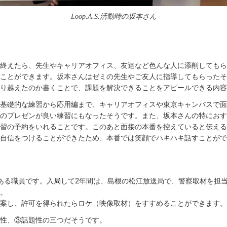
Loop.A.S.活動時の坂本さん
終えたら、先生やキャリアオフィス、友達など色んな人に添削してもら
ことができます。坂本さんはゼミの先生やご友人に指導してもらったそ
り越えたのか書くことで、課題を解決できることをアピールできる内容
基礎的な練習から応用編まで、キャリアオフィスや東京キャンパスで面
のプレゼンが良い練習にもなったそうです。また、坂本さんの特におす
習の予約をいれることです。このあと面接の本番を控えていると伝える
自信をつけることができたため、本番では笑顔でハキハキ話すことがで
ある職員です。入局して2年間は、島根の松江放送局で、警察取材を担当
。
案し、許可を得られたらロケ（映像取材）をすすめることができます。
性、③話題性の三つだそうです。