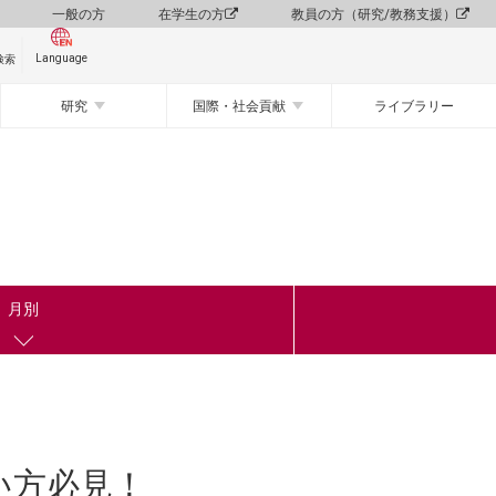
一般の方
在学生の方
教員の方（研究/教務支援）
Language
検索
研究
国際・社会貢献
ライブラリー
月別
い方必見！