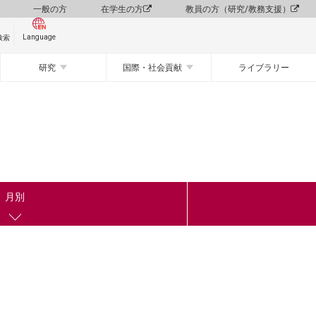
一般の方
在学生の方
教員の方（研究/教務支援）
Language
検索
研究
国際・社会貢献
ライブラリー
月別