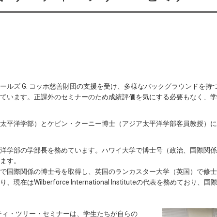
ールズ G. コッホ慈善財団の支援を受け、多様なバックグラウンドを
ています。正課外のセミナーのため成績評価を気にする必要もなく、学
ア太平洋学部）とケビン・クーニー博士（アジア太平洋学部客員教授）
平洋学部の学部長を務めています。ハワイ大学で博士号（政治、国際関
ます。
で国際関係の博士号を取得し、英国のランカスター大学（英国）で修士
はWilberforce International Instituteの代表を務め
バティ・ツリー・セミナーは、学生たちが自らの