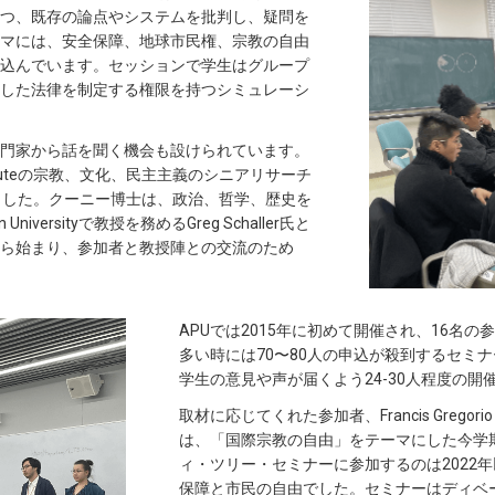
つ、既存の論点やシステムを批判し、疑問を
マには、安全保障、地球市民権、宗教の自由
込んでいます。セッションで学生はグループ
した法律を制定する権限を持つシミュレーシ
門家から話を聞く機会も設けられています。
Instituteの宗教、文化、民主主義のシニアリサーチ
登壇しました。クーニー博士は、政治、哲学、歴史を
n Universityで教授を務めるGreg Schaller氏と
ら始まり、参加者と教授陣との交流のため
APUでは2015年に初めて開催され、16名
多い時には70〜80人の申込が殺到するセミ
学生の意見や声が届くよう24-30人程度の
取材に応じてくれた参加者、Francis Greg
は、「国際宗教の自由」をテーマにした今学
ィ・ツリー・セミナーに参加するのは2022
保障と市民の自由でした。セミナーはディベ