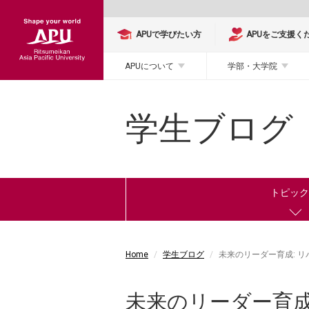
APUで学びたい方
APUをご支援く
APUについて
学部・大学院
学生ブログ
トピッ
Home
学生ブログ
未来のリーダー育成: 
未来のリーダー育成