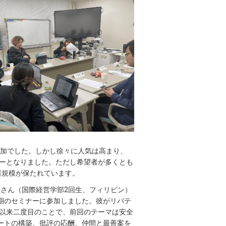
の参加でした。しかし徐々に人気は高まり、
ナーとなりました。ただし希望者が多くとも
開催規模が保たれています。
orio さん（国際経営学部2回生、フィリピン）
期のセミナーに参加しました。彼がリバテ
年以来二度目のことで、前回のテーマは安全
ートの構築、批評の応酬、仲間と最善案を