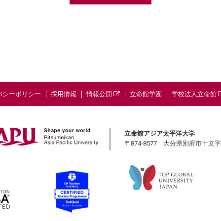
バシーポリシー
採用情報
情報公開
立命館学園
学校法人立命館
立命館アジア太平洋大学
〒874-8577 大分県別府市十文字