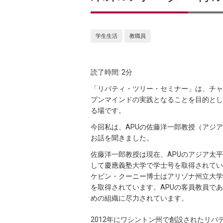
学生生活
教職員
読了時間: 2分
「リバティ・ツリー・セミナー」は、チャ
プンマインドの実践となることを目的とし
る場です。
今回私は、APUの佐藤洋一郎教授（アジ
お話を聞きました。
佐藤洋一郎教授は現在、APUのアジア太
して慶應義塾大学で学士号を取得されてい
ケビン・クーニー博士はアリゾナ州立大学
を取得されています。APUの客員教員であり、現在
めの組織に尽力されています。
2012年にワシントン州で創設されたリ