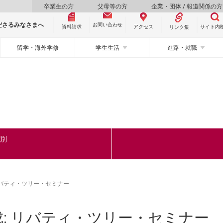
卒業生の方
父母等の方
企業・団体 / 報道関係の方
ださるみなさまへ
お問い合わせ
資料請求
サイト内
アクセス
リンク集
留学・海外学修
学生生活
進路・就職
ク別
リバティ・ツリー・セミナー
: リバティ・ツリー・セミナー