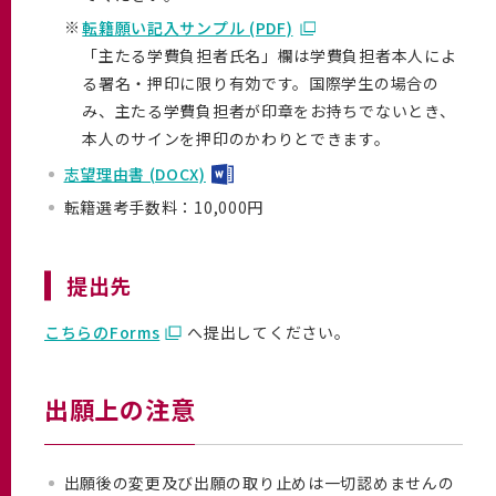
※
転籍願い記入サンプル (PDF)
「主たる学費負担者氏名」欄は学費負担者本人によ
る署名・押印に限り有効です。国際学生の場合の
み、主たる学費負担者が印章をお持ちでないとき、
本人のサインを押印のかわりとできます。
志望理由書 (DOCX)
転籍選考手数料：
10,000円
提出先
こちらのForms
へ提出してください。
出願上の注意
出願後の変更及び出願の取り止めは一切認めませんの