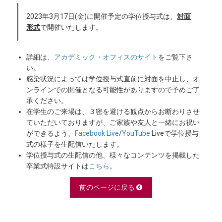
2023年3月17日(金)に開催予定の学位授与式は、
対面
形式
で開催いたします。
詳細は、
アカデミック・オフィスのサイト
をご覧下さ
い。
感染状況によっては学位授与式直前に対面を中止し、オ
ンラインでの開催となる可能性がありますので予めご了
承ください。
在学生のご来場は、３密を避ける観点からお断わりさせ
ていただいておりますが、ご家族や友人と一緒にお祝い
ができるよう、
Facebook Live
/
YouTube
Liveで学位授与
式の様子を生配信いたします。
学位授与式の生配信の他、様々なコンテンツを掲載した
卒業式特設サイトは
こちら
。
前のページに戻る