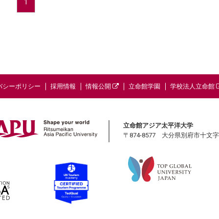
1
バシーポリシー
採用情報
情報公開
立命館学園
学校法人立命館
立命館アジア太平洋大学
〒874-8577 大分県別府市十文字