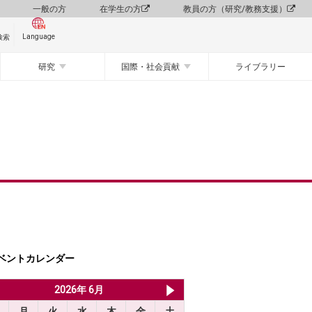
一般の方
在学生の方
教員の方（研究/教務支援）
Language
検索
研究
国際・社会貢献
ライブラリー
ベントカレンダー
2026年 5月
2026年 6月
2026年 7月
月
火
水
木
金
土