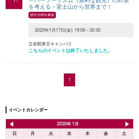
ーバーツーリズム（過剰な観光）の対策
を考える－富士山から世界まで！
開学20周年事業
2020年1月17日(金) 19:00～20:30
立命館東京キャンパス
こちらのイベントは終了いたしました。
1
イベントカレンダー
2019年 12月
2020年 1月
20
日
月
火
水
木
金
土