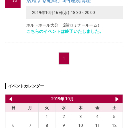
活躍する組織」3回連続講座
2019年10月16日(水) 18:30～20:00
ホルトホール大分 （2階セミナールーム）
こちらのイベントは終了いたしました。
1
イベントカレンダー
2019年 9月
2019年 10月
20
日
月
火
水
木
金
土
1
2
3
4
5
6
7
8
9
10
11
12