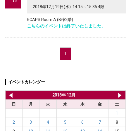
2018年12月19日(水) 14:15～15:35 4限
RCAPS Room A (B棟2階)
こちらのイベントは終了いたしました。
1
イベントカレンダー
2018年 11月
2018年 12月
20
日
月
火
水
木
金
土
1
2
3
4
5
6
7
8