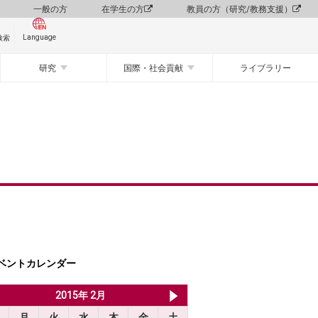
一般の方
在学生の方
教員の方（研究/教務支援）
Language
検索
研究
国際・社会貢献
ライブラリー
ベントカレンダー
2015年 1月
2015年 2月
2015年 3月
月
火
水
木
金
土