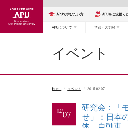
APUで学びたい方
APUをご支援く
APUについて
学部・大学院
イベント
Home
イベント
2015-02-07
研究会：「
02/
07
せ」：日本
体、自動車