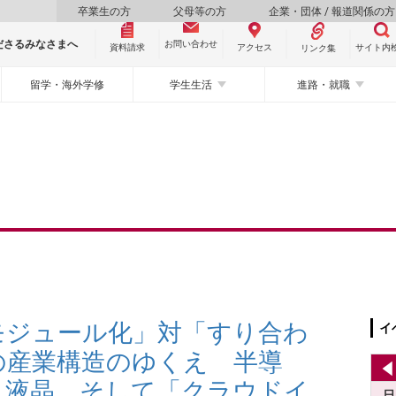
卒業生の方
父母等の方
企業・団体 / 報道関係の方
ださるみなさまへ
お問い合わせ
資料請求
サイト内
アクセス
リンク集
留学・海外学修
学生生活
進路・就職
モジュール化」対「すり合わ
イ
の産業構造のゆくえ 半導
、液晶。そして「クラウドイ
日