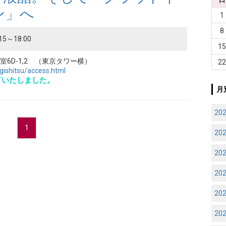
ン」へ
1
8
15～18:00
1
6D-1,2 （東京タワー横）
2
igishitsu/access.html
了いたしました。
月
20
1
20
20
20
20
20