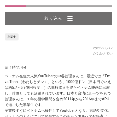
絞り込み
卒業生
2022/11/17
DO Anh Thu
読了時間: 4分
ベトナム在住の人気YouTuberの中谷茜理さんは、最近では「Em
va Trinh,（わたしとチン）」という、1000億ドン（日本円でいえ
ば約5.7～5.9億円程度！）の興行収入を得たベトナム映画に出演
し、俳優としても活躍されています。日本と台湾にルーツをもつ
茜理さんは、１年の留学期間を含め2011年から2016年までAPU
で過ごした卒業生です。
卒業後すぐにベトナムへ移住してYoutuberとなり、言語や文化、
ベトナムの人々について発信するこのチャンネルへの登録者は、