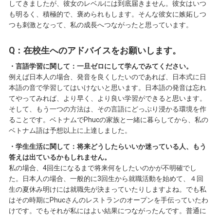
してきましたが、彼女のレベルには到底届きません。彼女はいつ
も明るく、積極的で、褒められもします。そんな彼女に嫉妬しつ
つも刺激となって、私の成長へつながったと思っています。
Q：在校生へのアドバイスをお願いします。
・言語学習に関して：一旦ゼロにして学んでみてください。
例えば日本人の場合、発音を良くしたいのであれば、日本式に日
本語の音で学習してはいけないと思います。日本語の発音は忘れ
てやってみれば、より早く、より良い学習ができると思います。
そして、もう一つの方法は、その言語にどっぷり浸かる環境を作
ることです。ベトナムでPhucの家族と一緒に暮らしてから、私の
ベトナム語は予想以上に上達しました。
・学生生活に関して：将来どうしたらいいか迷っている人、もう
答えは出ているかもしれません。
私の場合、4回生になるまで将来何をしたいのかが不明確でし
た。日本人の場合、一般的に3回生から就職活動を始めて、４回
生の夏休み明けには就職先が決まっていたりしますよね。でも私
はその時期にPhucさんのレストランのオープンを手伝っていたわ
けです。でもそれが私にはよい結果につながったんです。普通に