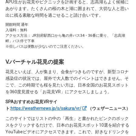
APU生がお花見やピクニックを計画すると、志高湖もよく候補に
あがります。たくさんの桜の木と湖に囲まれて、大切な人と思い
出に残る素敵な時間を過ごせること請け合いです。
開館時間 通年
入場料：無料
アクセス方法： JR別府駅西口から亀の井バス34・36番に乗り、「志高湖
畔」バス停で下車
※但しバスは便数が少ないのでご注意ください。
V.バーチャル花見の提案
花見といえば、人が集まり、会食がつきものですが、新型コロナ
感染症の状況では、屋外で大人数でのイベントはできません。そ
こで、この時期でも桜を見たい方は、日本全国のお花見スポット
を360度見渡せる「お花見VR」にアクセスしましょう。
SPAおすすめお花見VRサイ
ト:
https://weathernews.jp/s/sakura/vr/
（ウェザーニュース）
このサイトではリストの中の「再生」と書かれたピンクのボック
スをクリックするだけで、日本のお花見スポット10選を紹介する
YouTubeビデオにアクセスできます。これで、好きなドリンクを