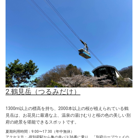
2.鶴見岳（つるみだけ）
1300m以上の標高を持ち、2000本以上の桜が植えられている鶴
見岳は、お花見に最適な上、温泉の湯けむりと桜の色の美しい別
府の絶景を堪能できるスポットです。
夏期利用時間：9:00〜17:30（年中無休）
アクセス方：JR別府駅から亀の井バス36番に乗り、「別府ロープウェイの