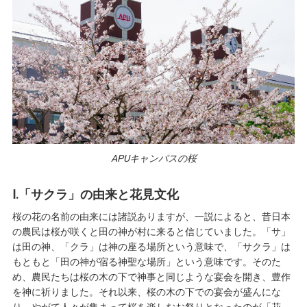
APUキャンパスの桜
Ⅰ.「サクラ」の由来と花見文化
桜の花の名前の由来には諸説ありますが、一説によると、昔日本
の農民は桜が咲くと田の神が村に来ると信じていました。「サ」
は田の神、「クラ」は神の座る場所という意味で、「サクラ」は
もともと「田の神が宿る神聖な場所」という意味です。そのた
め、農民たちは桜の木の下で神事と同じような宴会を開き、豊作
を神に祈りました。それ以来、桜の木の下での宴会が盛んにな
り、やがて人々が集まって桜を楽しむお祭りとなったのが「花