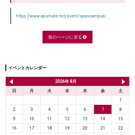
https://www.apumate.net/event/opencampus/
前のページに戻る
イベントカレンダー
2026年 7月
2026年 8月
20
日
月
火
水
木
金
土
1
2
3
4
5
6
7
8
9
10
11
12
13
14
15
16
17
18
19
20
21
22