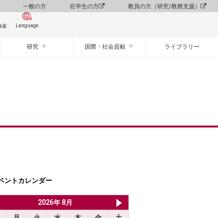
一般の方
在学生の方
教員の方（研究/教務支援）
Language
検索
研究
国際・社会貢献
ライブラリー
ベントカレンダー
2026年 7月
2026年 8月
2026年 9月
月
火
水
木
金
土