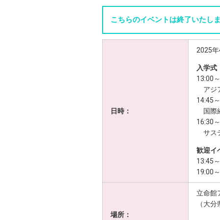
こちらのイベントは終了いたし
2025年
入学式
13:00
アジア
14:45
日時：
国際経
16:30
サステ
歓迎イ
13:45～
19:00
立命館
（大分
場所：