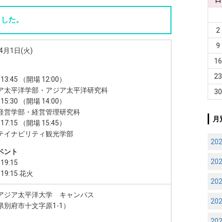
ました。
2
9
4月1日(火)
1
2
～13:45 （開場 12:00）
太平洋学部・アジア太平洋研究科
3
～15:30 （開場 14:00）
営学部・経営管理研究科
月
～17:15 （開場 15:45）
イナビリティ観光学部
20
ベント
20
19:15
～19:15 花火
20
アジア太平洋大学 キャンパス
20
県別府市十文字原1-1）
20