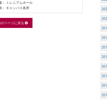
場： ミレニアムホール
画： キャンパス各所
20
20
前のページに戻る
20
20
20
20
20
20
20
20