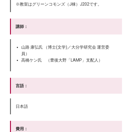
※教室はグリーンコモンズ（J棟）J202です。
講師：
山路 康弘氏 （博士(文学)／大分学研究会 運営委
員）
高橋ケン氏 （豊後大野「LAMP」支配人）
言語：
日本語
費用：