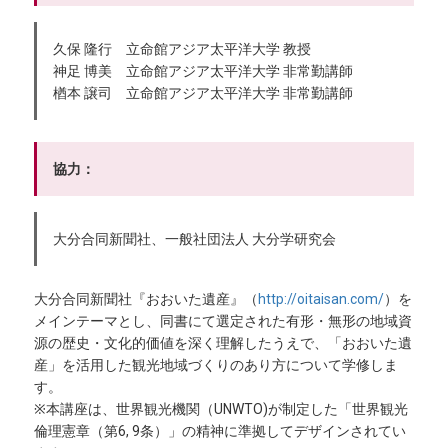
久保 隆行 立命館アジア太平洋大学 教授
神足 博美 立命館アジア太平洋大学 非常勤講師
楢本 譲司 立命館アジア太平洋大学 非常勤講師
協力：
大分合同新聞社、一般社団法人 大分学研究会
大分合同新聞社『おおいた遺産』（
http://oitaisan.com/
）を
メインテーマとし、同書にて選定された有形・無形の地域資
源の歴史・文化的価値を深く理解したうえで、「おおいた遺
産」を活用した観光地域づくりのあり方について学修しま
す。
※本講座は、世界観光機関（UNWTO)が制定した「世界観光
倫理憲章（第6, 9条）」の精神に準拠してデザインされてい