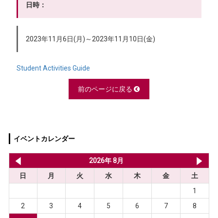
日時：
2023年11月6日(月)～2023年11月10日(金)
Student Activities Guide
前のページに戻る
イベントカレンダー
2026年 7月
2026年 8月
20
日
月
火
水
木
金
土
1
2
3
4
5
6
7
8