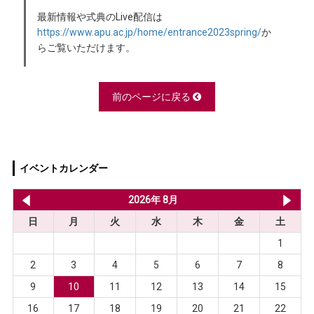
最新情報や式典のLive配信は
https://www.apu.ac.jp/home/entrance2023spring/
か
らご覧いただけます。
前のページに戻る
イベントカレンダー
2026年 7月
2026年 8月
20
日
月
火
水
木
金
土
1
2
3
4
5
6
7
8
9
10
11
12
13
14
15
16
17
18
19
20
21
22