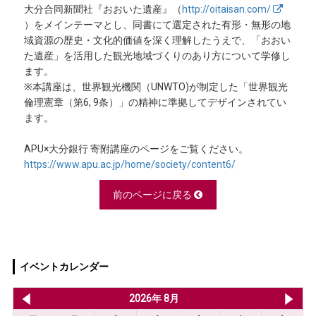
大分合同新聞社『おおいた遺産』（
http://oitaisan.com/
）をメインテーマとし、同書にて選定された有形・無形の地
域資源の歴史・文化的価値を深く理解したうえで、「おおい
た遺産」を活用した観光地域づくりのあり方について学修し
ます。
※本講座は、世界観光機関（UNWTO)が制定した「世界観光
倫理憲章（第6, 9条）」の精神に準拠してデザインされてい
ます。
APU×大分銀行 寄附講座のページをご覧ください。
https://www.apu.ac.jp/home/society/content6/
前のページに戻る
イベントカレンダー
2026年 7月
2026年 8月
20