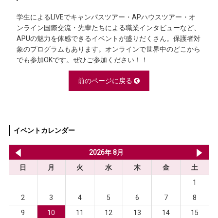
学生によるLIVEでキャンパスツアー・APハウスツアー・オ
ンライン国際交流・先輩たちによる職業インタビューなど、
APUの魅力を体感できるイベントが盛りだくさん。保護者対
象のプログラムもあります。オンラインで世界中のどこから
でも参加OKです。ぜひご参加ください！！
前のページに戻る
イベントカレンダー
2026年 7月
2026年 8月
20
日
月
火
水
木
金
土
1
2
3
4
5
6
7
8
9
10
11
12
13
14
15