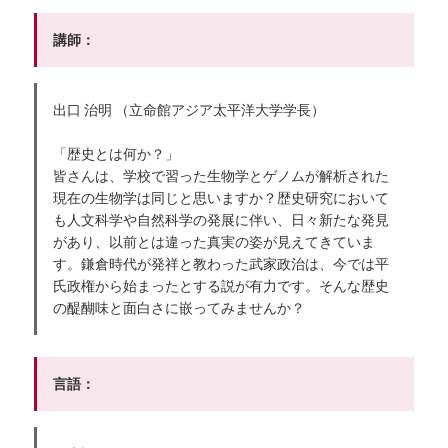
講師：
出口 治明 （立命館アジア太平洋大学学長）
「歴史とは何か？」
皆さんは、学校で習った生物学とゲノムが解析された
現在の生物学は同じと思いますか？歴史研究において
も人文科学や自然科学の発展に伴い、日々新たな発見
があり、以前とは違った真実の姿が見えてきていま
す。鎌倉時代が発祥と教わった武家政治は、今では平
氏政権から始まったとする説が有力です。そんな歴史
の醍醐味と面白さに嵌ってみませんか？
言語：