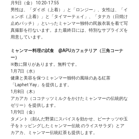
月9日（金） 10:20-17:55
男性は、「ダイポ（上着）」と「ロンジー」、女性は、「イ
ェンポ（上着）」と「タイマーテェイ」、「タナカ（日焼け
止めパッチ）」といったミャンマー独特の民族衣装を着て写
真撮影を行ないます。また最終日には、特別なサプライズを
用意しています。
ミャンマー料理の試食 @APUカフェテリア（三角コーナ
ー）
※数に限りがあります。無料です。
1月7日（水）
健康と美容を保つミャンマー独特の風味のある紅茶
「Laphet Yay」を提供します。
1月8日（木）
アカアカ（ココナッツミルクをかけたミャンマーの伝統的な
ゼリー）を提供します。
1月9日（金）
タメント（刻んだ野菜にスパイスを効かせ、ピーナッツや玉
子をトッピングしたミャンマー伝統 のライスサラダ）とア
カアカ、ミャンマー伝統紅茶も提供します。