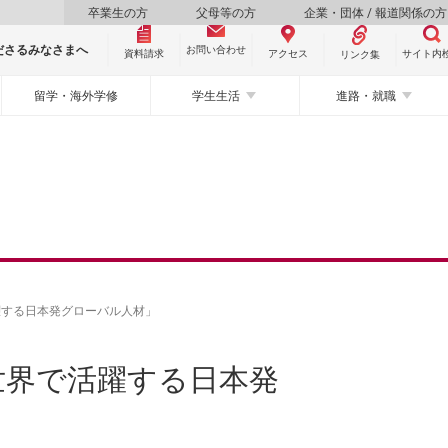
卒業生の方
父母等の方
企業・団体 / 報道関係の方
ださるみなさまへ
お問い合わせ
資料請求
サイト内
アクセス
リンク集
留学・海外学修
学生生活
進路・就職
躍する日本発グローバル人材」
世界で活躍する日本発
」