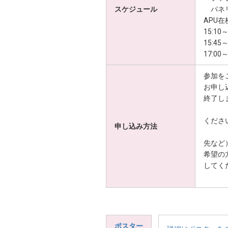
スケジュール
パネリ
APU在
15:1
15:45
17:00
参加を
お申し
終了し
【件
くださ
申し込み方法
【本
先など
希望の
してく
【申
ポスター