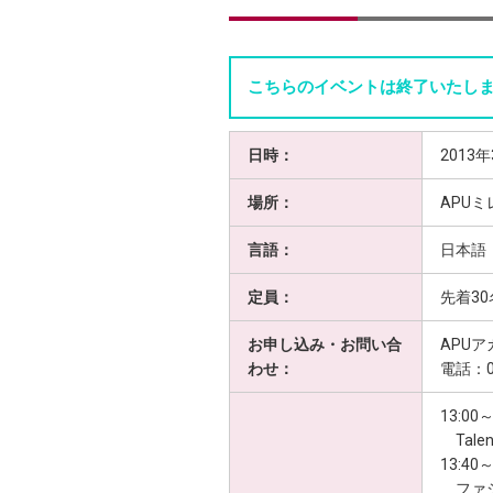
こちらのイベントは終了いたし
日時：
2013年
場所：
APU
言語：
日本語
定員：
先着30
お申し込み・お問い合
APU
わせ：
電話：097
13:00
Talen
13:4
ファシ