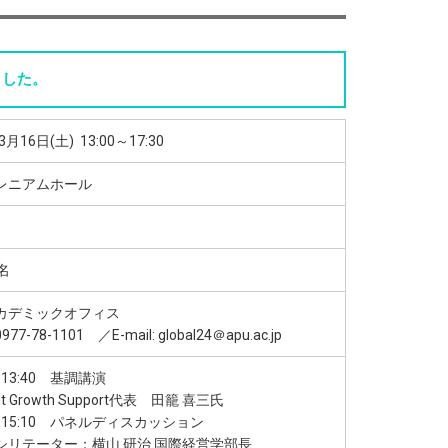
ました。
3月16日(土) 13:00～17:30
ミレニアムホール
名
アカデミックオフィス
7-78-1101 ／E-mail: global24＠apu.ac.jp
～13:40 基調講演
t Growth Support代表 田籠 喜三氏
0～15:10 パネルディスカッション
リテーター：横山 研治 国際経営学部長