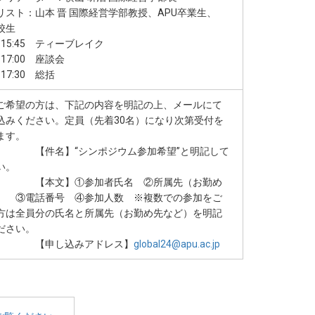
スト：山本 晋 国際経営学部教授、APU卒業生、
校生
0～15:45 ティーブレイク
～17:00 座談会
～17:30 総括
ご希望の方は、下記の内容を明記の上、メールにて
込みください。定員（先着30名）になり次第受付を
ます。
名】“シンポジウム参加希望”と明記して
い。
文】①参加者氏名 ②所属先（お勤め
） ③電話番号 ④参加人数 ※複数での参加をご
方は全員分の氏名と所属先（お勤め先など）を明記
ださい。
し込みアドレス】
global24@apu.ac.jp