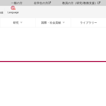
一般の方
在学生の方
教員の方（研究/教務支援）
Language
検索
研究
国際・社会貢献
ライブラリー