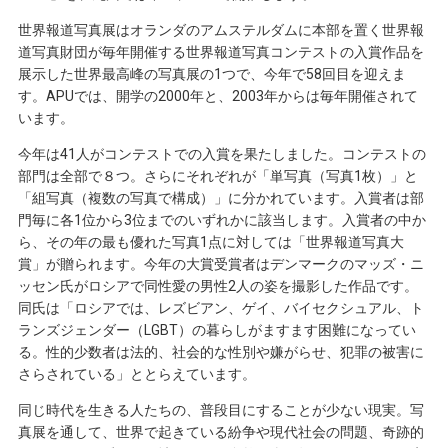
世界報道写真展はオランダのアムステルダムに本部を置く世界報
道写真財団が毎年開催する世界報道写真コンテストの入賞作品を
展示した世界最高峰の写真展の1つで、今年で58回目を迎えま
す。APUでは、開学の2000年と、2003年からは毎年開催されて
います。
今年は41人がコンテストでの入賞を果たしました。コンテストの
部門は全部で８つ。さらにそれぞれが「単写真（写真1枚）」と
「組写真（複数の写真で構成）」に分かれています。入賞者は部
門毎に各1位から3位までのいずれかに該当します。入賞者の中か
ら、その年の最も優れた写真1点に対しては「世界報道写真大
賞」が贈られます。今年の大賞受賞者はデンマークのマッズ・ニ
ッセン氏がロシアで同性愛の男性2人の姿を撮影した作品です。
同氏は「ロシアでは、レズビアン、ゲイ、バイセクシュアル、ト
ランズジェンダー（LGBT）の暮らしがますます困難になってい
る。性的少数者は法的、社会的な性別や嫌がらせ、犯罪の被害に
さらされている」ととらえています。
同じ時代を生きる人たちの、普段目にすることが少ない現実。写
真展を通して、世界で起きている紛争や現代社会の問題、奇跡的