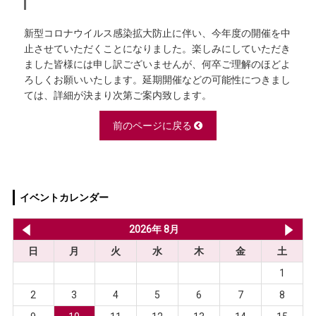
新型コロナウイルス感染拡大防止に伴い、今年度の開催を中
止させていただくことになりました。楽しみにしていただき
ました皆様には申し訳ございませんが、何卒ご理解のほどよ
ろしくお願いいたします。延期開催などの可能性につきまし
ては、詳細が決まり次第ご案内致します。
前のページに戻る
イベントカレンダー
2026年 7月
2026年 8月
20
日
月
火
水
木
金
土
1
2
3
4
5
6
7
8